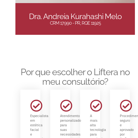
Dra. Andreia Kurahashi Melo
CRM 17.990 - PR, RQE 11925
Por que escolher o Liftera no
meu consultório?
Especialista
Atendimento
A
Procedimen
em
personalizado
mais
seguro
estética
para
alta
e
facial
suas
tecnologia
aprovado
e
necessidades
para
por