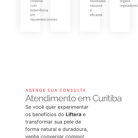
corporal
resultados
órgãos
com
naturais
reguladores
experiência
e
em
eficazes
rejuvenescimento
AGENDE SUA CONSULTA
Atendimento em Curitiba
Se você quer experimentar
os benefícios do
Liftera
e
transformar sua pele de
forma natural e duradoura,
venha conversar comigo!