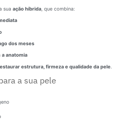
na sua
ação híbrida
, que combina:
mediata
o
ongo dos meses
m a anatomia
estaurar estrutura, firmeza e qualidade da pele
.
para a sua pele
geno
o