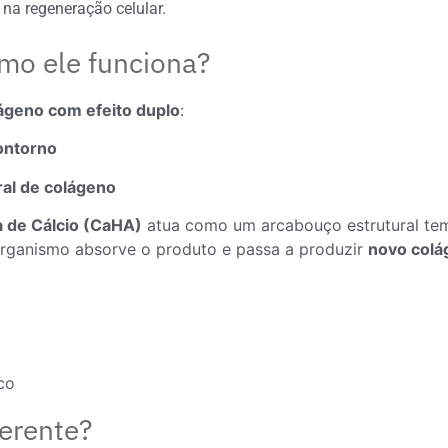
na regeneração celular.
mo ele funciona?
ágeno com efeito duplo
:
contorno
ral de colágeno
a de Cálcio (CaHA)
atua como um arcabouço estrutural te
organismo absorve o produto e passa a produzir
novo colá
co
ferente?