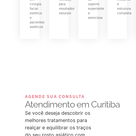
cirurgia
para
suporte
e
facial
resultados
experiente
estrutura
estética
naturais
e
completa
e
atenciosa
pacientes
asiáticos
AGENDE SUA CONSULTA
Atendimento em Curitiba
Se você deseja descobrir os
melhores tratamentos para
realçar e equilibrar os traços
do seu rosto asiático com