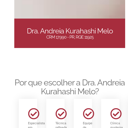
Dra. Andreia Kurahashi Melo
CRM 17.990 - PR, RQE 11925
Por que escolher a Dra. Andreia
Kurahashi Melo?
Especialista
Técnica
Equipe
Clínica
em
refinada
de
moderna