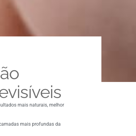
são
evisíveis
sultados mais naturais, melhor
s camadas mais profundas da