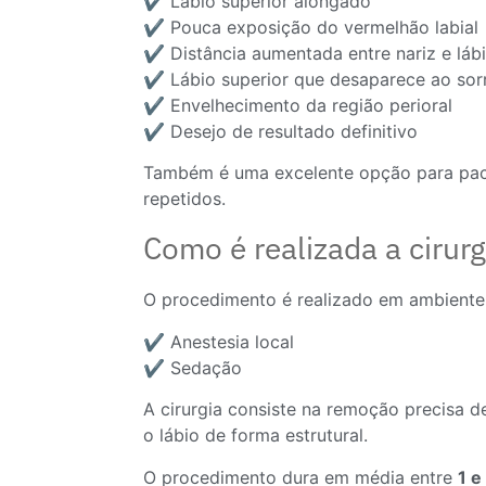
✔️ Lábio superior alongado
✔️ Pouca exposição do vermelhão labial
✔️ Distância aumentada entre nariz e láb
✔️ Lábio superior que desaparece ao sorr
✔️ Envelhecimento da região perioral
✔️ Desejo de resultado definitivo
Também é uma excelente opção para pacie
repetidos.
Como é realizada a cirurg
O procedimento é realizado em ambiente 
✔️ Anestesia local
✔️ Sedação
A cirurgia consiste na remoção precisa d
o lábio de forma estrutural.
O procedimento dura em média entre
1 e