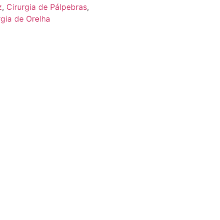
z
,
Cirurgia de Pálpebras
,
rgia de Orelha