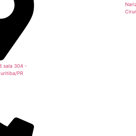
Nari
Ciru
8 sala 304 -
uritiba/PR