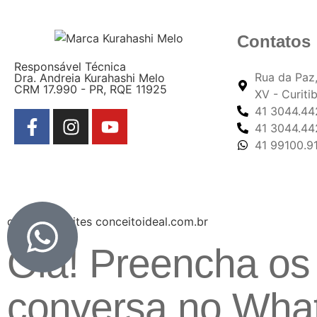
Contatos
Responsável Técnica
Rua da Paz,
Dra. Andreia Kurahashi Melo
CRM 17.990 - PR, RQE 11925
XV - Curiti
41 3044.44
41 3044.44
41 99100.9
criação de sites conceitoideal.com.br
Olá! Preencha os 
conversa no Wha