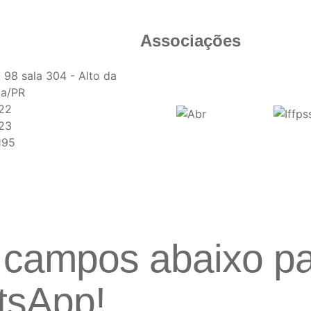
Associações
 98 sala 304 - Alto da
ba/PR
22
23
195
campos abaixo par
tsApp!