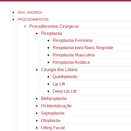
Ir
para
DRA. ANDREIA
o
PROCEDIMENTOS
conteúdo
Procedimentos Cirúrgicos
Rinoplastia
Rinoplastia Feminina
Rinoplastia para Nariz Negróide
Rinoplastia Masculina
Rinoplastia Asiática
Cirurgia dos Lábios
Queiloplastia
Lip Lift
Deep Lip Lift
Blefaroplastia
Ocidentalização
Septoplastia
Otoplastia
Lifting Facial