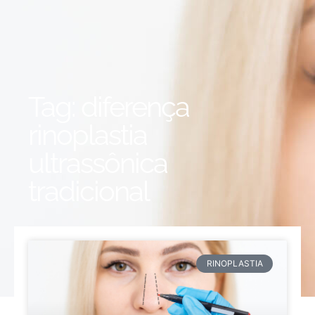
Tag: diferença
rinoplastia
ultrassônica
tradicional
RINOPLASTIA