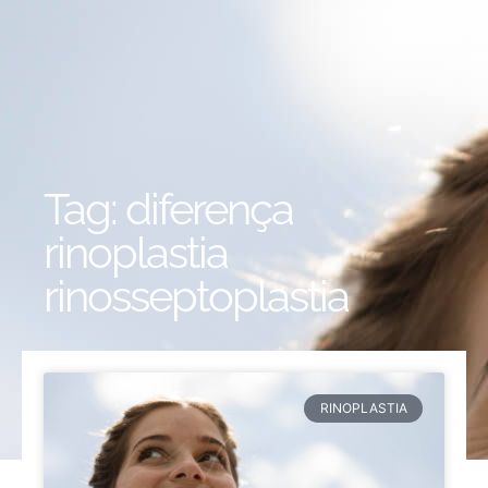
Tag: diferença
rinoplastia
rinosseptoplastia
RINOPLASTIA