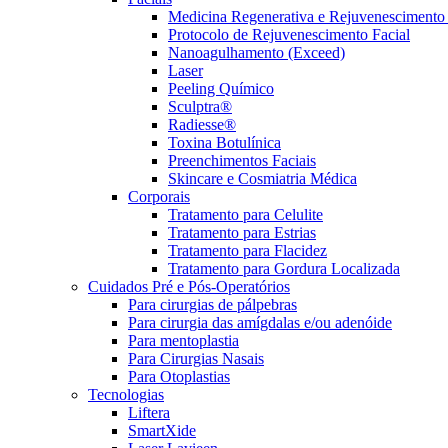
Medicina Regenerativa e Rejuvenescimento 
Protocolo de Rejuvenescimento Facial
Nanoagulhamento (Exceed)
Laser
Peeling Químico
Sculptra®
Radiesse®
Toxina Botulínica
Preenchimentos Faciais
Skincare e Cosmiatria Médica
Corporais
Tratamento para Celulite
Tratamento para Estrias
Tratamento para Flacidez
Tratamento para Gordura Localizada
Cuidados Pré e Pós-Operatórios
Para cirurgias de pálpebras
Para cirurgia das amígdalas e/ou adenóide
Para mentoplastia
Para Cirurgias Nasais
Para Otoplastias
Tecnologias
Liftera
SmartXide