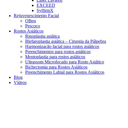
Laser Lavieen
EXCEED
SylfirmX
Rejuvenescimento Facial
Olhos
Pescoço
Rostos Asiáticos
Rinoplastia asiática
Blefaroplastia asiática – Cirurgia da Pálpebra
Harmonização facial para rostos asiáticos
Preenchimentos para rostos asiáticos
Mentoplastia para rostos asiáticos
Ultrassom Microfocado para Rosto Asiático
Bichectomia para Rostos Asiáticos
Preenchimento Labial para Rostos Asiáticos
Blog
Vídeos