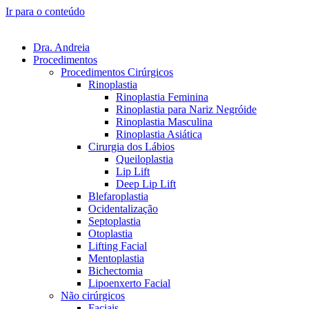
Ir para o conteúdo
Dra. Andreia
Procedimentos
Procedimentos Cirúrgicos
Rinoplastia
Rinoplastia Feminina
Rinoplastia para Nariz Negróide
Rinoplastia Masculina
Rinoplastia Asiática
Cirurgia dos Lábios
Queiloplastia
Lip Lift
Deep Lip Lift
Blefaroplastia
Ocidentalização
Septoplastia
Otoplastia
Lifting Facial
Mentoplastia
Bichectomia
Lipoenxerto Facial
Não cirúrgicos
Faciais