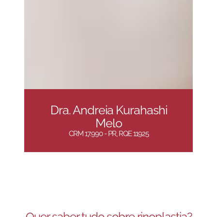
Dra. Andreia Kurahashi
Melo
CRM 17.990 - PR, RQE 11925
Quer saber tudo sobre rinoplastia?