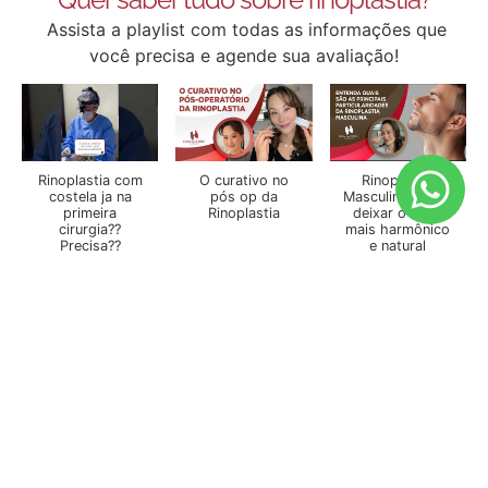
Assista a playlist com todas as informações que
você precisa e agende sua avaliação!
Rinoplastia com
O curativo no
Rinoplastia
costela ja na
pós op da
Masculina: como
primeira
Rinoplastia
deixar o nariz
cirurgia??
mais harmônico
Precisa??
e natural
Rinomodelação x
Rinoplastia em
Quanto tempo
Rinoplastia:
Curitiba: A
demora para ver
Entenda quais
cirurgia que
o resultado da
são as principais
transforma seu
rinoplastia?
diferenças
nariz com
Antes e Depois
naturalidade