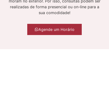
moram no exterior. Por isso, consultas podem ser
realizadas de forma presencial ou on-line para a
sua comodidade!
Agende um Horário
PACIENTES DE OUTRAS CIDADES
Vem de fora de Curitiba?
Para seu maior conforto e comodidade organizei