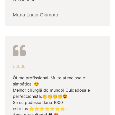
Maria Lucia Okimoto





Ótima profissional. Muita atenciosa e
simpática. 😍
Melhor cirurgiã do mundo! Cuidadosa e
perfeccionista.👏👏👏👏😍
Se eu pudesse daria 1000
estrelas.⭐⭐⭐⭐⭐⭐⭐…
Amei o resultado! ❤️ 😍