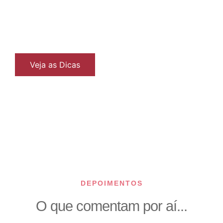
algumas dicas e orientações para facilitar a sua
rotina de consultas, exames os procedimentos e
estadia em Curitiba. Confira!
Veja as Dicas
DEPOIMENTOS
O que comentam por aí...