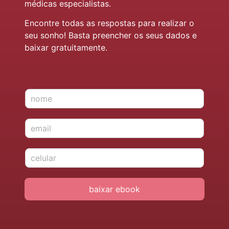
médicas especialistas.
Encontre todas as respostas para realizar o
seu sonho! Basta preencher os seus dados e
baixar gratuitamente.
N
o
m
E
e
-
*
m
c
a
e
i
l
l
u
*
baixar ebook
l
a
r
*