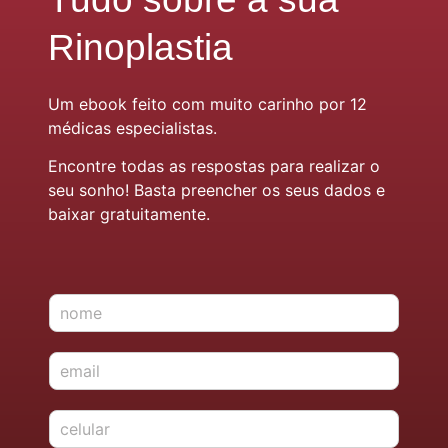
Rinoplastia
Um ebook feito com muito carinho por 12
médicas especialistas.
Encontre todas as respostas para realizar o
seu sonho! Basta preencher os seus dados e
baixar gratuitamente.
N
o
m
E
e
-
*
m
c
a
e
i