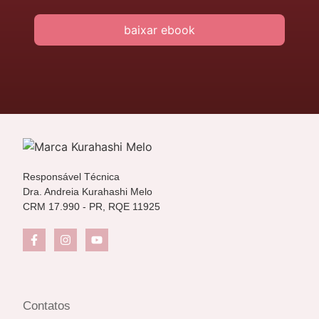
l
l
u
*
baixar ebook
l
a
r
*
Responsável Técnica
Dra. Andreia Kurahashi Melo
CRM 17.990 - PR, RQE 11925
Contatos