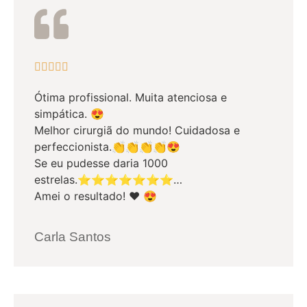





Ótima profissional. Muita atenciosa e
simpática. 😍
Melhor cirurgiã do mundo! Cuidadosa e
perfeccionista.👏👏👏👏😍
Se eu pudesse daria 1000
estrelas.⭐⭐⭐⭐⭐⭐⭐…
Amei o resultado! ❤️ 😍
Carla Santos