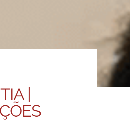
IA |
AÇÕES