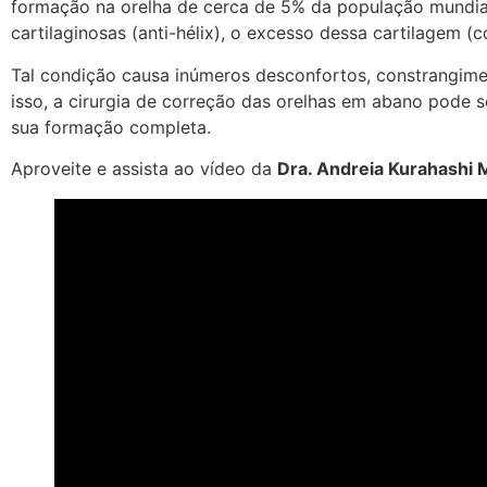
formação na orelha de cerca de 5% da população mundial.
cartilaginosas (anti-hélix), o excesso dessa cartilagem 
Tal condição causa inúmeros desconfortos, constrangime
isso, a cirurgia de correção das orelhas em abano pode se
sua formação completa.
Aproveite e assista ao vídeo da
Dra. Andreia Kurahashi 