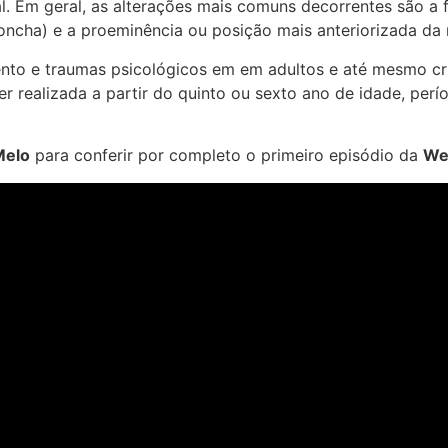
 Em geral, as alterações mais comuns decorrentes são a f
(concha) e a proeminência ou posição mais anteriorizada da
nto e traumas psicológicos em em adultos e até mesmo cri
r realizada a partir do quinto ou sexto ano de idade, perí
Melo
para conferir por completo o primeiro episódio da
Web