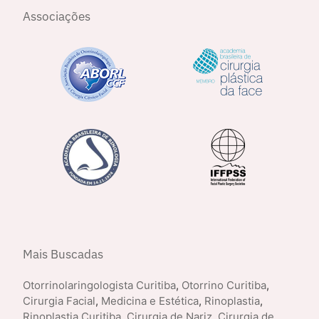
Associações
Mais Buscadas
Otorrinolaringologista Curitiba
,
Otorrino Curitiba
,
Cirurgia Facial
,
Medicina e Estética
,
Rinoplastia
,
Rinoplastia Curitiba
,
Cirurgia de Nariz
,
Cirurgia de