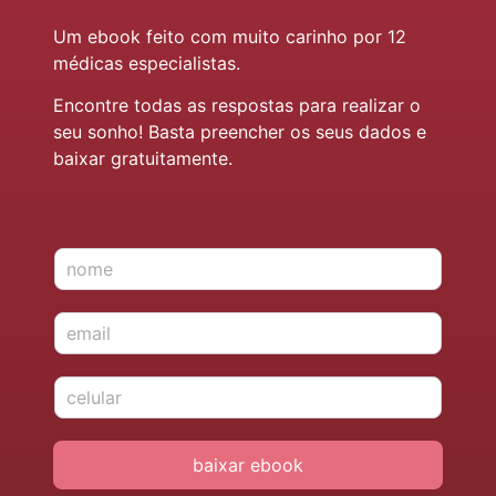
Um ebook feito com muito carinho por 12
médicas especialistas.
Encontre todas as respostas para realizar o
seu sonho! Basta preencher os seus dados e
baixar gratuitamente.
N
o
m
E
e
-
*
m
c
a
e
i
l
l
u
*
baixar ebook
l