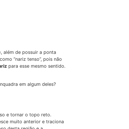
), além de possuir a ponta
omo “nariz tenso”, pois não
ariz
para esse mesmo sentido.
nquadra em algum deles?
o e tornar o topo reto.
esce muito anterior e traciona
pso desta região e a