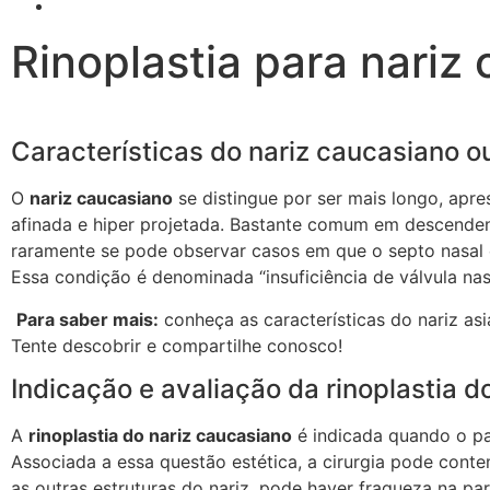
Rinoplastia para nariz
Características do nariz caucasiano o
O
nariz caucasiano
se distingue por ser mais longo, apre
afinada e hiper projetada. Bastante comum em descenden
raramente se pode observar casos em que o septo nasal c
Essa condição é denominada “insuficiência de válvula nas
Para saber mais:
conheça as características do nariz as
Tente descobrir e compartilhe conosco!
Indicação e avaliação da rinoplastia d
A
rinoplastia do nariz caucasiano
é indicada quando o pac
Associada a essa questão estética, a cirurgia pode contem
as outras estruturas do nariz, pode haver fraqueza na pa