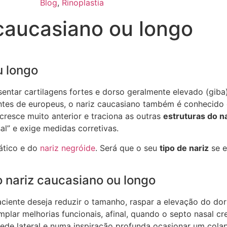
Blog
,
Rinoplastia
 caucasiano ou longo
u longo
sentar cartilagens fortes e dorso geralmente elevado (giba
tes de europeus, o nariz caucasiano também é conhecido c
resce muito anterior e traciona as outras
estruturas do n
al” e exige medidas corretivas.
iático e do
nariz negróide
. Será que o seu
tipo de nariz
se e
o nariz caucasiano ou longo
iente deseja reduzir o tamanho, raspar a elevação do dors
plar melhorias funcionais, afinal, quando o septo nasal cr
rede lateral e numa inspiração profunda ocasionar um cola