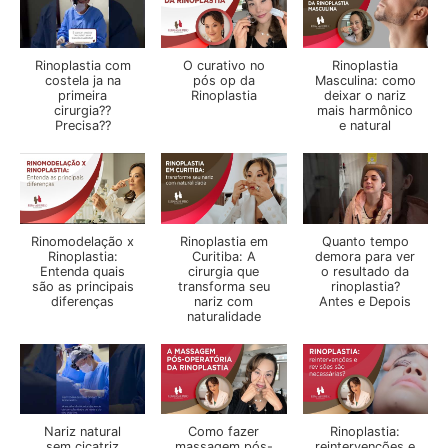
Rinoplastia com
O curativo no
Rinoplastia
costela ja na
pós op da
Masculina: como
primeira
Rinoplastia
deixar o nariz
cirurgia??
mais harmônico
Precisa??
e natural
Rinomodelação x
Rinoplastia em
Quanto tempo
Rinoplastia:
Curitiba: A
demora para ver
Entenda quais
cirurgia que
o resultado da
são as principais
transforma seu
rinoplastia?
diferenças
nariz com
Antes e Depois
naturalidade
Nariz natural
Como fazer
Rinoplastia:
sem cicatriz
massagem pós-
reintervenções e