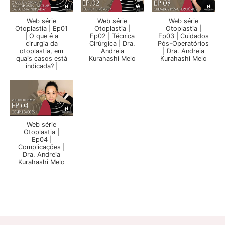
Web série
Web série
Web série
Otoplastia | Ep01
Otoplastia |
Otoplastia |
| O que é a
Ep02 | Técnica
Ep03 | Cuidados
cirurgia da
Cirúrgica | Dra.
Pós-Operatórios
otoplastia, em
Andreia
| Dra. Andreia
quais casos está
Kurahashi Melo
Kurahashi Melo
indicada? |
Web série
Otoplastia |
Ep04 |
Complicações |
Dra. Andreia
Kurahashi Melo