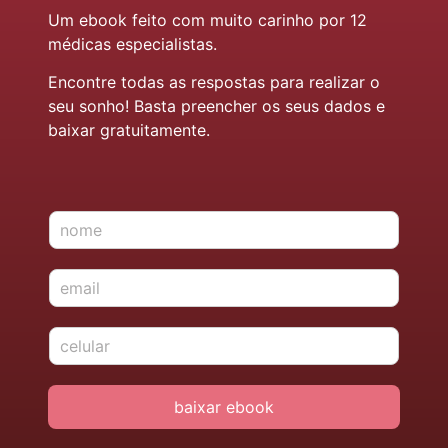
Um ebook feito com muito carinho por 12
médicas especialistas.
Encontre todas as respostas para realizar o
seu sonho! Basta preencher os seus dados e
baixar gratuitamente.
N
o
m
E
e
-
*
m
c
a
e
i
l
l
u
*
baixar ebook
l
a