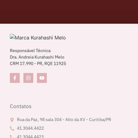
r
*
Responsável Técnica
Dra. Andreia Kurahashi Melo
CRM 17.990 - PR, RQE 11925
Contatos
Rua da Paz, 98 sala 304 - Alto da XV - Curitiba/PR
41 3044.4422
41 3044.4423