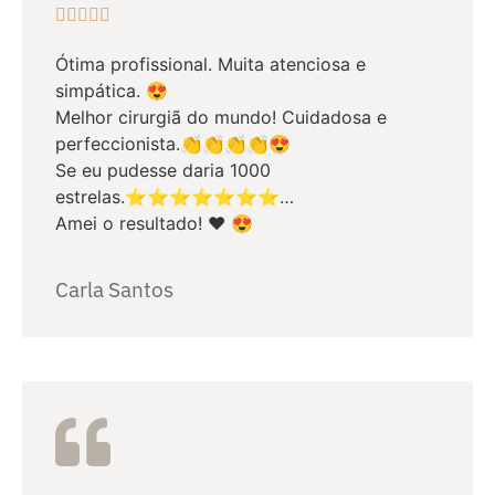





Ótima profissional. Muita atenciosa e
simpática. 😍
Melhor cirurgiã do mundo! Cuidadosa e
perfeccionista.👏👏👏👏😍
Se eu pudesse daria 1000
estrelas.⭐⭐⭐⭐⭐⭐⭐…
Amei o resultado! ❤️ 😍
Carla Santos