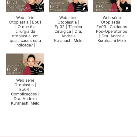
Web série
Web série
Web série
Otoplastia | Ep01
Otoplastia |
Otoplastia |
| O que é a
Ep02 | Técnica
Ep03 | Cuidados
cirurgia da
Cirúrgica | Dra.
Pós-Operatórios
otoplastia, em
Andreia
| Dra. Andreia
quais casos está
Kurahashi Melo
Kurahashi Melo
indicada? |
Web série
Otoplastia |
Ep04 |
Complicações |
Dra. Andreia
Kurahashi Melo