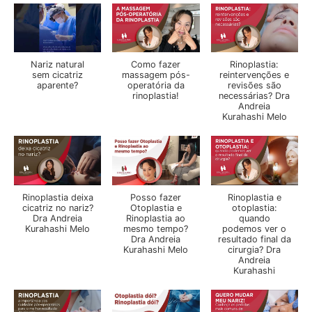
Nariz natural
Como fazer
Rinoplastia:
sem cicatriz
massagem pós-
reintervenções e
aparente?
operatória da
revisões são
rinoplastia!
necessárias? Dra
Andreia
Kurahashi Melo
Rinoplastia deixa
Posso fazer
Rinoplastia e
cicatriz no nariz?
Otoplastia e
otoplastia:
Dra Andreia
Rinoplastia ao
quando
Kurahashi Melo
mesmo tempo?
podemos ver o
Dra Andreia
resultado final da
Kurahashi Melo
cirurgia? Dra
Andreia
Kurahashi