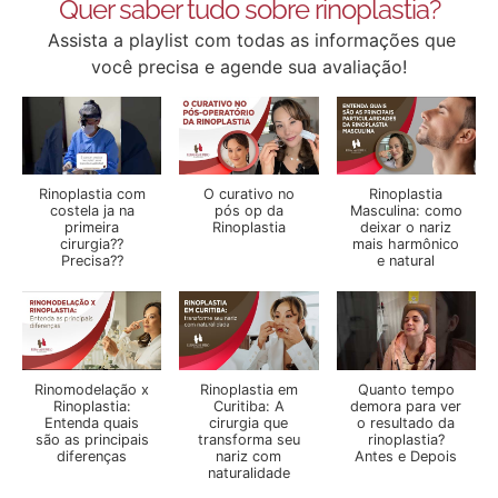
Quer saber tudo sobre rinoplastia?
Assista a playlist com todas as informações que
você precisa e agende sua avaliação!
Rinoplastia com
O curativo no
Rinoplastia
costela ja na
pós op da
Masculina: como
primeira
Rinoplastia
deixar o nariz
cirurgia??
mais harmônico
Precisa??
e natural
Rinomodelação x
Rinoplastia em
Quanto tempo
Rinoplastia:
Curitiba: A
demora para ver
Entenda quais
cirurgia que
o resultado da
são as principais
transforma seu
rinoplastia?
diferenças
nariz com
Antes e Depois
naturalidade