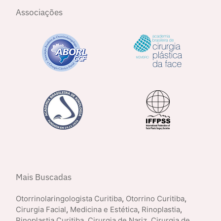
Associações
Mais Buscadas
Otorrinolaringologista Curitiba
,
Otorrino Curitiba
,
Cirurgia Facial
,
Medicina e Estética
,
Rinoplastia
,
Rinoplastia Curitiba
,
Cirurgia de Nariz
,
Cirurgia de