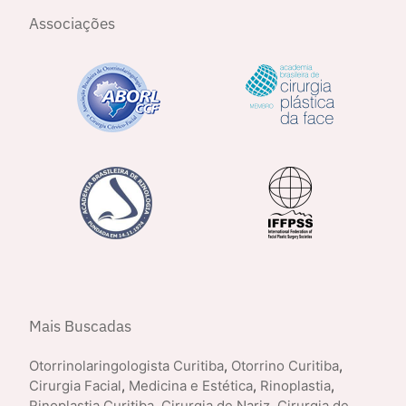
Associações
Mais Buscadas
Otorrinolaringologista Curitiba
,
Otorrino Curitiba
,
Cirurgia Facial
,
Medicina e Estética
,
Rinoplastia
,
Rinoplastia Curitiba
,
Cirurgia de Nariz
,
Cirurgia de