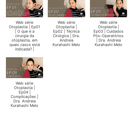
Web série
Web série
Web série
Otoplastia | Ep01
Otoplastia |
Otoplastia |
| O que é a
Ep02 | Técnica
Ep03 | Cuidados
cirurgia da
Cirúrgica | Dra.
Pós-Operatórios
otoplastia, em
Andreia
| Dra. Andreia
quais casos está
Kurahashi Melo
Kurahashi Melo
indicada? |
Web série
Otoplastia |
Ep04 |
Complicações |
Dra. Andreia
Kurahashi Melo