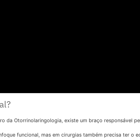
al?
o da Otorrinolaringologia, existe um braço responsável pela
oque funcional, mas em cirurgias também precisa ter o equi