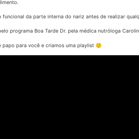
dimento.
 funcional da parte interna do nariz antes de realizar qua
 pelo programa Boa Tarde Dr. pela médica nutróloga Carolin
papo para você e criamos uma playlist 🙂