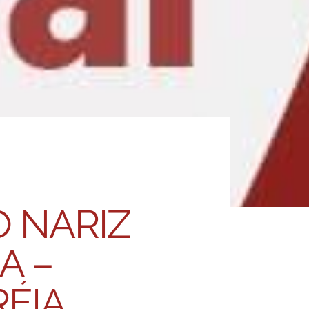
 NARIZ
A –
RÉIA